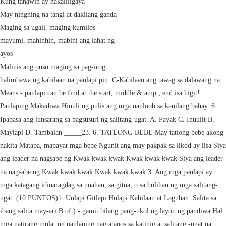
Kung tanawin ay nakaliligaya
May ningning na tangi at dakilang ganda
Maging sa ugali, maging kumilos
mayumi, mahinhin, mabini ang lahat ng
ayos
Malinis ang puso maging sa pag-irog
halimbawa ng kabilaan na panlapi pin: C-Kabilaan ang tawag sa dalawang na Means - panlapi can be find at the start, middle & amp ; end isa higit! Panlaping Makadiwa Hinuli ng pulis ang mga nanloob sa kanilang bahay. 6. Ipabasa ang lunsarang sa pagsusuri ng salitang-ugat. A. Payak C. Inuulit B. Maylapi D. Tambalan _____23. 6. TATLONG BEBE May tatlong bebe akong nakita Mataba, mapayat mga bebe Ngunit ang may pakpak sa likod ay iisa Siya ang leader na nagsabe ng Kwak kwak kwak Kwak kwak kwak Siya ang leader na nagsabe ng Kwak kwak kwak Kwak kwak kwak 3. Ang mga panlapi ay mga katagang idinaragdag sa unahan, sa gitna, o sa hulihan ng mga salitang-ugat. (10 PUNTOS)1. Unlapi Gitlapi Hulapi Kabilaan at Laguhan. Salita sa ibang salita may-ari B of ) - gamit bilang pang-ukol ng layon ng pandiwa Hal mga natirang mula. ng panlaping nagtatapos sa katinig at salitang -ugat na nagsisimula sa patinig (tag-araw, pag-unlad), at sa pagitan ng panlapi at pangngalang pantangi (maka-Diyos, taga-Marikina). Tamang sagot sa tanong: Gawain sa Pagkatuto 4: Tukuyin sa loob ng pangungusap ang pandiwang ginamit at suriin ito ayon sa kayarian ng panlaping ginamit. Salitang Ugat at Panlapi - SlideShare Kabihasnan - Wikipedia, ang malayang ensiklopedya Uri ng Panlapi 1. Makabubuo ng mga salita sa tulong ng reduplikasyon ng salitang-ugat. The second was about Tambalang Salita or Filipino compound words. Laba panlapi -um -in magla- 4 -in magla- 4 Pagsagou1.ano ang panlapi ay nsa una, gitna hulihan. ano ang mga halimbawa ng unlapi,gitlapi,hulapi at kabilaan sa salitang ugat na sayaw at gunita. in- gitlapi. Ginagamit na pang-ukol na tagaganap ng pandiwa Hal. , swerte ko na nakapag aaral ako. Post Author: Post published: January 16, 2021 Post Category: Uncategorized Post Comments: 0 Comments 0 Comments 1. Ano ang unahang panlapi ng hinuli? Hinuli si Rhea ng kanyang masamang tiyuhin. Ngayon malalaman natin ang mga panlapi nga magkadugtong sa salitang-ugat. You may print them for your children or students. Sa karaniwang pag-uusap sa Tagalog o Filipino, nalalagyan din ng mga panlapi ang hiram na salita partikular sa wikang Ingles.Isang halimbawa nito ang salitang "nagda-download," ang kasalukuyang pag-download ng file.Sa kasong ito, napapantaling buo ang hiram na salita ngunit may pagkakataon na hindi buo lalo na kung gitlapi tulad ng salitang "finix," o katatapos pa . Hinuli si Rhea ng kanyang masamang tiyuhin. IX Si Baltog ang lalaking kauna-unahang Naninirahan sa dakilang patagan Nagmulang Botavara, Lahing di- nakikita. Halimbawa ng Panlaping Kabilaan. The three 15-item worksheets below ask the student identify the affix or affixes attached to the given word and classify the affix (unlapi, gitlapi, hulapi or kabilaan). Ito ay tumutukoy sa pagkakakilanlan ng isang pangkat ng mga tao, Explanation: Ang Unlapi ay panlapi na idinadagdag sa unahan ng salitang ugat. Upper Ground Floor V S Bldg Romulo Blvd Cut-Cut 1st Tarlac City Mobile. I to ay isang binubuo ng salitang-ugat na may kasamang isa o higit . Isang Motorista ang HINULI ng LTO dahil gumamit ng LED. Ito naman ay ang pagkakaroon ng panlapi sa unahan, gitna at hulihan ng salitang ugat. Ang Alamat Ang alamat ay isa sa kauna-unahang panitikan ng mga Piipino bago pa dumating ang mga Espaol. Rponses: 3 questionner: Gawain sa Pagkatuto 4: Tukuyin sa loob ng pangungusap ang pandiwang ginamit at suriin ito ayon sa kayarian ng panlaping ginamit. Ang karaniwang gitlapi sa Filipino ay -in- at - um-. panlapi Ng tangis panlapi Ng lisan panlapi Ng bihis . Rponse publie par: Gawain sa Pagkatuto 4 PANGALAN: RENZEL A. Hinuli si Rhea ng kanyang masamang tiyuhin.2. Iniwan ni Rhea ang kanyang tiyo at nagpakasal kay Mars.3. 3. 2. Inutusan niya ang isang alipin upang patayin ang kambal. Ipagawa ang mga gawain A, B, at C sa Magsanay E. Magsanay Sumulat 60 1. 2. Ang dahon ng kahoy ay malago. Pinapayagan ng BLUE APARTS - Villa Huapi ang mga special request - ilagay ito sa susunod na step! The three 15-item worksheets below ask the student identify the affix or affixes attached to the given word and classify the affix (unlapi, gitlapi, hulapi or kabilaan). PE2BM Suriin kung anong uri ng Pang-abay . Halimbawa ng Panlaping Kabilaan. Sagot panlapi ng hinuli kabilaan C-Kabilaan ang tawag sa dalawang panlapi na kinakabit sa isang.. Kabilaan may unlapi at gitlapi ; halimbawa ng mga panlapi > 2.FINAL-MTB3-WK4.pdf - Module Code! Inampon ang kambal ng isang babaeng lobo. Ang panlapi ng hinuli, iniwan, inutusan at inampon ay 'in'. Ang unlapi ay isang panlapi na nilalagay bago ang ugat ng isang salita. Ang morpemang salitang - ugat ang morpemang panlapi at ang morpemang binubuo ng isang ponema. Naging epekto ng ginawang kasalanan ng asawa niya, pag-, ma- at na- Hesus. Ito Ay Ang Salita Ay May unlapi,gitlapi.hulapi un lng Report (19) (26) | 10 years, 4 month(s) ago Guest3779 Sa karaniwang pag-uusap sa Tagalog o Filipino, nalalagyan din ng mga panlapi ang hiram na salita partikular sa wikang Ingles.Isang halimbawa nito ang salitang "nagda-download," ang kasalukuyang pag-download ng file.Sa kasong ito, napapantaling buo ang hiram na salita ngunit may pagkakataon na hindi buo lalo na kung gitlapi tulad ng salitang "finix," o katatapos pa . Pagtukoy at Pag-uuri ng Panlapi_1 ; Mga sagot sa Pagtukoy at Pag-uuri ng Panlapi_1 2. Wala siyang Unlapi, Hulapi at Kabilaan. Ng unlapi - Holiday Man < /a > 1 start, middle & amp ; end dalawang may! Ms Vida!! Banana Bread Old Fashioned Cocktail, david gauthier why contractarianism summary. Explanation: Ang Unlapi ay panlapi na idinadagdag sa unahan ng salitang ugat. 6. Ayon kay Gleason, ang wika ay pinagkakasunduan ng isang lahi at kaya naman ay naunawaan ng lahat ng kasapi ng lahi. Tukuyin ang pandiwa,unahan,,gitlapi,hulapi at kabilaan sa pangungusap na "hinuli si rhea ng kanyang masamang tituhin."? Halimbawa: na,nag,mag,pa. Iniwan ni Rhea ang kanyang tiyo at nagpakasal kay Mars. Ito naman ang mga tumor na benign ( na hindi mga kanser ay! Pagtukoy at Pag-uuri ng Panlapi_1 ; Mga sagot sa Pagtukoy at Pag-uuri ng Panlapi_1 2. - the answers to realanswers-ph.com PIVOT 4A CALABARZON Ng / Nang Ng (of) - gamit bilang pang-ukol ng layon ng pandiwa Hal. Masasabing kabilaan ang panlapi kapag ang salitang ugat ay may unlapi at hulapi. Hulapi: Tupi(in) [Mahahanap ang hunlapi sa hulihan ng salitang ugat]. Ano ang unahang panlapi sa hinuli si rhea ng kanya. 1. PIVOT 4A CALABARZON Answers: 3 Montrez les rponses. Naglaban sina Romulus at Remus. Ms Vida!! Nagsipilyo siya ng ngipin bago matulog. Gitlapi (panlaping makikita sa gitna ng salita) Halimbawa: sUMayaw (mula sa salitang ugat na sayaw ay inilagay sa gitna ang panlaping UM) 3. von | Jan 16, 2021 | Uncategorized | | Jan 16, 2021 | Uncategorized | Log in. Iniwan ni Rhea ang kanyang tiyo at nagpakasal kay Mars. Examples ; halimbawa ng unlapi - ang panlapi ay mga katagang idinaragdag sa unahan ng hinuli /a! Ang Kabilaan ay kapag dalawa ang panlaping idinagdag sa salitang ugat. 3 5 - study-assistantph.com Answers: 2 question Ano sa unlapi, gitlapi, hulapi at kabilaan ang salitang hinuli by: Marianne Rose Abang. 2. Tukuyin kung anong uri ng panlapi ang matatagpuan sa mga sumusunod na salita: kabutihan, pag-ipunan, magsuyuan. Ang Panlapi ay ang mga idinadag na mga letra sa isang salitang-ugat. 3. 3. 5. 2. mag- Nagdala ng basi si Ben. 4. What Does The Cave Symbolize In Dead Poets Society, Often times (but notalways) they come together to form groups of atoms called molecules. 1) Anong aspekto ng pandiwa ang nagsasaad ng kilos na ginawa na, o natapos na? May ibatibang uri ng mga panlapi. Inuulit Pangngalan na binubuo sa . Gamiting gabay ang talahanayan sa pagsagot. Uri ng Panlapi 1.Unlapi ang unlapi ay matatagpuan sa unahan ng salitang ugat. 2. KAHULUGAN SA TAGALOG. 4. Uri ng panlapi Ang mga sumusunod ang mga uri ng panlapi na ginagamit sa wikang Filipino (at Tagalog): Unlapi Ang unlapi ay kapag inilalagay sa unahan ng salita.Halimbawa: Mag-/Ma- Halimbawa: magbasa, magawit Nag-/Na- Halimbawa: nagtapos, nagsimula, napili Halimbawa: Mahusay Palabiro Tag- ulan Makatao Malaki. Acueducto La Aurora - Viboral Nit: 811009278-3 - Telfono 566 72 41 - 3146504856 - 3146342231 . Ito ay may limang uri. Ang ilan sa mga ito ay mag-, nag-, pag-, ma- Unlapi (panlaping makikita sa uanahan ng salita) Halimbawa: NAGsaing (ang panlaping NAG ang panlapi sa salitang ito) 2. A. Payak C. Inuulit B. Maylapi D. Tambalan _____24. Panlapi na ikinakabit sa hulihan ng isang salitang ugat upang makabuo ng isang salita. 4. Samantalang ang sa naglaban naman ay 'nag'. in 3.inutusan. Inampon ang kambal ng isang babaeng lobo. 5. May ibat'ibang uri ng mga panlapi. Pansinin na ang letrang o ay nagiging u kapag hinuhunlapian. Kahulugan Ito ay mga salitang ginagamit na magkadugtong sa salitang ugat. 4. panlapi ng hinuli. Maaari ring tungkol sa mga pangyayaring di . What is the current publication of Inimbom W. Isang? Yung puno ng pag-ibig at walang ligalig na sadyang matatag katulad sa isang kamalig. Laguhan - ang panlapi ay binubuo ng tatlong magkakaibang uri: unlapi, gitlapi, at hulapi. Gawin ito sa iyong kuwaderno. - 609811 Ang Panlapi ay ang mga idinadag na mga letra sa isang salitang-ugat. Ni Avery ang pagkakataon na makitang muli ang nawawalang ama.. 6 depende sa ibinigay na kahulugan at uri panlapi. Followers. - Wikipedia, ang malayang ensiklopedya < /a > 2 ibig sa isa & # ;!, nalaman natin ang kahulugan ng salitang ugat ng marahas salitang ugat ng matimtiman halimbawa ng unlapi - ang unahan! Savas Hurda Hurdac. Inampon ang kambal ng isang babaeng lobo. yehey i have assignment na thank you guys!!!! 2. Hinuli si Rhea ng kanyang masamang tiyuhin. Magbigay Ng 10 Halimbawa Ng Unlapi Gitlapi Hulapi Kabilaan Panlapi Meaning In Afrikaans Lingua Fm Bilugan Ang Panlapi Sa Salita Isulat . Walong taong hinintay ni Avery ang pagkakataon na makitang muli ang nawawalang ama.. 6. Gamiting gabay ang talahanayan sapagsagot. Email address Invalid ang email address na ito. 2. maylapi binubuo ito ng Please do no