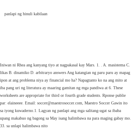
panlapi ng hinuli kabilaan
Iniwan ni Rhea ang kanyang tiyo at nagpakasal kay Mars. 1. . A. masistema C.
likas B. dinamiko D. arbitraryo answers Ang katangian ng paru paru ay mapag
ipon at ang problema niya ay financial mo ha? Napagtanto ko na ang mito at
iba pang uri ng literatura ay maaring gamitan ng mga pandiwa at 6. These
worksheets are appropriate for third or fourth grade students. Rponse publie
par: elaineeee. Email: soccer@maestrosoccer.com, Maestro Soccer Gawin ito
sa iyong kuwaderno.1. Lagyan ng panlapi ang mga salitang-ugat sa ibaba
upang makabuo ng bagong sa May isang halimbawa na para maging gabay mo.
33. sa unlapi halimbawa nito