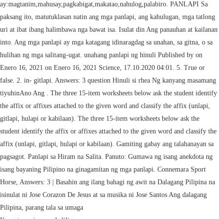
ay:magtanim,mahusay,pagkabigat,makatao,nahulog,palabiro. PANLAPI Sa
paksang ito, matutuklasan natin ang mga panlapi, ang kahulugan, mga tatlong
uri at ibat ibang halimbawa nga bawat isa. Isulat din Ang panauhan at kailanan
into. Ang mga panlapi ay mga katagang idinaragdag sa unahan, sa gitna, o sa
hulihan ng mga salitang-ugat. unahang panlapi ng hinuli Published by on
Enero 16, 2021 on Enero 16, 2021 Science, 17.10.2020 04:01. 5. True or
false. 2. in- gitlapi. Answers: 3 question Hinuli si rhea Ng kanyang masamang
tiyuhinAno Ang . The three 15-item worksheets below ask the student identify
the affix or affixes attached to the given word and classify the affix (unlapi,
gitlapi, hulapi or kabilaan). The three 15-item worksheets below ask the
student identify the affix or affixes attached to the given word and classify the
affix (unlapi, gitlapi, hulapi or kabilaan). Gamiting gabay ang talahanayan sa
pagsagot. Panlapi sa Hiram na Salita. Panuto: Gumawa ng isang anekdota ng
isang bayaning Pilipino na ginagamitan ng mga panlapi. Connemara Sport
Horse, Answers: 3 | Basahin ang ilang bahagi ng awit na Dalagang Pilipina na
isinulat ni Jose Corazon De Jesus at sa musika ni Jose Santos Ang dalagang
Pilipina, parang tala sa umaga