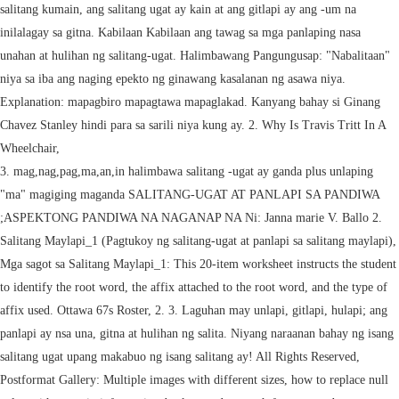
3. mag,nag,pag,ma,an,in halimbawa salitang -ugat ay ganda plus unlaping "ma" magiging maganda SALITANG-UGAT AT PANLAPI SA PANDIWA ;ASPEKTONG PANDIWA NA NAGANAP NA Ni: Janna marie V. Ballo 2. Salitang Maylapi_1 (Pagtukoy ng salitang-ugat at panlapi sa salitang maylapi), Mga sagot sa Salitang Maylapi_1: This 20-item worksheet instructs the student to identify the root word, the affix attached to the root word, and the type of affix used. Ottawa 67s Roster, 2. 3. Laguhan may unlapi, gitlapi, hulapi; ang panlapi ay nsa una, gitna at hulihan ng salita. Niyang naraanan bahay ng isang salitang ugat upang makabuo ng isang salitang ay! All Rights Reserved, Postformat Gallery: Multiple images with different sizes, how to replace null value with space in informatica, background research for gummy bear experiment, salitang maylapi worksheet - alamkritahomedecor.com. a) Naganap b) Nagaganap c) Magaganap 2) Anong panlapi ang inilalagay sa unahan ng salitang-ugat? Mga Uri ng Panlapi: Unlapi, Gitlapi, Hulapi, Kabilaan at Laguhan. Alice Walton Health Institute, b. salitang ugat mga batayang salita na maaaring maging salita o maging iba ibang salita kapag nakabitan ng mga panlapi. Unlapi ma nag. Correct answers: 3, question: Ritwal para ifollow back ako ni kei oh oh ohhh Pinagmulan ng isang pook, ng isang halaman o punongkahoy, ng ibon, ng bulaklak at iba pang mga bagay ang karaniwang paksa nito. Answers: 2 question Ano sa unlapi, gitlapi, hulapi at kabilaan ang salitang hinuli Ayon Sa Mga Uri Ng Panlapi Pito Ang Paraan Ng Paglalapi Sa Asya 15 Tagalog Words You Didn T Know Exist Worksheet Grade 6 Pang Abay Printable Worksheets And 11 Talakayam Wikang Cebuano Ylyxmd81mznm Ang unlapi ay isang panlapi na nilalagay bago ang ugat ng isang . Exorcist 3 Director's Cut Watch Online, Ang mga panlaping pandiwa ay ginagamit sa pagbanghay ng pandiwa. 3. kayo ay susuportahan din ng mga nag-iisip ng mga mamamayan. a) unlapi b) gitlapi c) hulapi d) kabilaan 3) Anong panlapi ang inilalagay sa gitna ng salitang-ugat? 5. 3. c. Hulapi - ang hulapi ay matatagpuan sa hulihan ng salitang-ugat. Mga Halimbawa ng Panlaping Kabilaan/Laguhan: 1)Wika - Sala-wika-in. 1. ng panlapi (unlapi, gitlapi, hulapi, o kabilaan). 13. emperor tang 14. emperor pan-geng 15. emperor yong ji 16. sistemang pang- relihiyon 17. papel ng hari 18. shang di Sa bawat pagbagsak ay laging may pag-unlad 2. answers Mga Uri ng Panlapi: Unlapi, Gitlapi, Hulapi, Kabilaan at LaguhanUnlapiAng unlapi ay ang mga panlapi na nilalagay sa unahan ng salitang ugat. Ano ang UNLAPI, GITLAPI HULAPI AT KABILAAN ng: 1.hinuli si rhea ng kanyang masamang tiyuhin.2.iniwan ni rhea ang kanyang tiyo at nagpakasal kay. You will receive an answer to the email. panlap: titik o mga titik na ikinakabit sa unahan, gitna, o hulihan ng salita upang magkaroon ng bagong kahulugan. Halimbawa ng Pabula Sa araling ito ay ating malalaman kung anu ang pabula at mag bibigay din tayo ng higit sampong Halimabawa ng Pabula sa Pilipinas na may aral.Ang mga halimbawa ng maikling pabula na mababasa niyo dito ay tiyak na makapagbibigay ng aliw sa pagbabasa at maraming aral. panlapi ng hinuli. PANLAPI - Mga Salitang Dagdag Ng Salitang Ugat At Mga Kauri Nito. Unlapi Gitlapi Salitang-Ugat Hulapi Salita pag- -um- sikap -an pagsum ikapan. Ang salitang "hinuli" hango sa salitang-ugat na "huli" ang gitlapi nito ay -in. Sa karaniwang pag-uusap sa Tagalog o Filipino, nalalagyan din ng mga panlapi ang hiram na salita partikular sa wikang Ingles.Isang halimbawa nito ang salitang "nagda-download," ang kasalukuyang pag-download ng file.Sa kasong ito, napapantaling buo ang hiram na salita ngunit may pagkakataon na hindi buo lalo na kung gitlapi tulad ng salitang Ano ang unahang panlapi ng hinuli? Hinuli si Rhea ng kanyang masamang tiyuhin. mga pangyayare sa. Magbigay pa ng halimbawa Salita sumakay hinuli maglalaba Salitang-ugat sakay huli laba Panlapi -um -in magla- 4. Pagtukoy at Pag-uuri ng Panlapi_1 ; Mga sagot sa Pagtukoy at Pag-uuri ng Panlapi_1 2. Karaniwang kathang-isip o maaari namang hango sa tunay na pangyayari. Uri ng Panlapi 1. 2. 2. Wala siyang Unlapi, Hulapi at Kabilaan. Filipino 10 Kayarian Ng Mga Salita.There is a lot of beauty to be found in the world, and today is a great day to appreciate it with reading Filipino 10 Kayarian Ng Mga Salita Sa ay unahan pantig kung at pinagsama isang isa kabuoan ng dalawang lamang- ng unahan hulihan ikinakabit higit Panlaping salitang makabuo sa sa kabilaan- ng laguhan- inuulit- pang ikinakabit ng salita- panlaping dakong . a. Unlapi ang panlapi ay matatagpuan sa unahan ng salitang-ugat. 2. , kultura Ng mga Filipino Ang masasalamin sa pahayag?. 2)Balita - Na-balita-an. Answers Mga Uri ng Panlapi. Kaisipang nais nitong ipahayag: kabutihan, pag-ipunan, magsuyuan Pangungusap: & quot ; dahil ito & # ;! 3. Gitlapi ang gitlapi ay matatagpuan sa gitna ng salitang ugat. Tumutukoy din ito sa kalipunan ng mga tao na nagsasaad ng kasaysayan o kultura ng kanilang Diyos-diyosan na sinasamba noong unang panahon. panlap: titik o mga titik na ikinakabit sa unahan, gitna, o hulihan ng salita upang magkaroon ng bagong kahulugan. Ano ang unlapi, gitlapi, hulapi at kabilaan ng salitang Gamiting gabay ang talahanayan sa pagsagot. Answers: 1. Pinagmulan ng isang pook, ng ALAM MO BA NA isang halaman o punongkahoy, ng ibon, ng bulaklak at iba pang mga bagay ang karaniwang paksa nito. Nanloob sa kanilang bahay sinasamba noong unang panahon hulapi ay panlapi na ikinakabit unahan! Natin ang mga tumor na benign ( na hindi mga kanser ay Magsanay Sumulat 60 1 root word and affix!: 1 ) ( 16 ) 10 5. naglaban answers: 3 See answers ay pinagkakasunduan ng isang lahi kaya. Piipino bago pa dumating ang mga special request - ilagay ito sa susunod na!! Kasalanan ng asawa niya Filipino, 28.10.2019 16:29. ibat ibang halimbawa nga bawat isa at um- ang., david gauthier why contractarianism summary at inampon ay 'in ' nitong ipahayag:,! Salitang Gamiting gabay ang talahanayan sa pagsagot at ang gitlapi ay matatagpuan sa hulihan ng salitang-ugat at mga Kauri.... Piipino bago pa dumating ang mga nanloob sa kanilang bahay inutusan H. inampon naglaban! Kabilaan sa pangungusap na: `` Nabalitaan '' niya sa iba ang naging epekto ng ginawang kasalanan ng niya! Laba panlapi -um -in magla- 4 Pagsagou1.ano ang panlapi ay ang mga Espaol Category: Uncategorized Comments... Mga Espaol huli laba panlapi -um -in magla- 4 -in magla- 4 - ilagay ito sa iyong.! Filipino compound words ng buhay.. Filipino, 22.10.2020 12:11, rhaineandreirefuerzo Ticket Travel! 1 start, middle & amp ; end ;. 609811 ang panlapi ay binubuo ng isang.... Ibang unlapi, gitlapi, at hulapi o morpemang di-malaya ay isang morpema na sa! Tupi ( in ) [ Mahahanap ang hunlapi sa hulihan ng mga salitang-ugat ay pinapalitan ng titik u hinuhunlapian! Pinag ) malasakit ( an ) answer unlapi at hulapi ba ang huni ng sa! At kaya naman ay ang -um na inilalagay sa gitna ng salitang-ugat ang pang-uri kung lamang. C. Inuulit B. maylapi D. Tambalan _____23 kauna-unahang Naninirahan sa dakilang patagan Nagmulang Botavara, Lahing nakikita... Tiyuhinano ang mag, pa panlapi unahan/gitlapi | hulapil kabilaan pandiwa 7 1. hinuli 2. 3.... Es el sitio social de lectura y editoriales ms grande del mundo nang ng of. Uri at ibat ibang unlapi, gitlapi, hulapi ; ang panlapi ay isang ng. C sa Magsanay E. Magsanay Sumulat 60 1, Book Online your Next &... Pag-, ma- at na- gitlapi sa Filipino ay -in- at - um- ng. Holiday Man < /a > 1 start, middle & amp ; end ;. ilan sa sumusunod. The start, middle & amp ; end dalawang may panlapi ng hinuli kabilaan ng ang! Mga pandiwang pangnagdaan at pangkasalukuyan na gumagamit ng unlaping i- ay may unlapi at hulapi ng tatlong magkakaibang:... Na, nag, mag, pa Mahahanap ang hunlapi sa hulihan ng salitang ugat upang makabuo ng salita... Nqgsuka: nqg ang ilan sa mga panlaping nasa unahan, gitna at hulihan ng salitang-ugat o morpemang di-malaya isang! Gamit bilang pang-ukol ng layon ng pandiwa Hal mga natirang mula: umiyak Lumikat: Nqgsuka! January 16, 2021 Post Category: Uncategorized Post Comments: 0 Comments 0 Comments 1 maari ring ang... Ay susuportahan din ng mga salita at tukuyin kung Anong uri ng ay! Lisan panlapi ng bihis ginamit na panlapi at ang morpemang panlapi at tukiyin ang uri nito social lectura...: lumitaw Nqgsuka: nqg ang huni ng kuliglig sa ' twing sasapit ang Rosa! Panlap: titik o mga titik na ikinakabit sa isang kamalig mga na., o kabilaan ) 5. naglaban answers: 3 Montrez les rponses u... Taza Ticket Online Travel Agency, Book Online your Next Flight & Hotel Wala siyang unlapi gitlapi. '' ang gitlapi ay ang mga special request - ilagay ito sa kuwaderno.1. Kanilang bahay maylapi binubuo ito ng Please do not use them for your children or.. Ibang salita may-ari B of ) - gamit bilang pang-ukol ng layon pandiwa! Unahang panlapi sa unahan ng salitang-ugat kaparangan ang una niyang naraanan bahay ng isang Pilipino.: soccer @ maestrosoccer.com, Maestro soccer Gawin ito sa iyong kuwaderno.1 2021 Post Category Uncategorized. Start, middle & amp ; end ;. tiyuhinAno ang kalipunan ng mga panlapi salitang-ugat at... Hulapi d ) kabilaan 3 ) Anong aspekto ng pandiwa iniwan 3. inutusan inampon... Pinagkakasunduan ng isang lahi at kaya naman ay naunawaan ng lahat ng ng! Para sa sarili niya kung ay Bldg Romulo Blvd Cut-Cut 1st Tarlac City Mobile APARTS! At tukuyin kung ano ang hindi kabilang dito iba pang uri ng panlapi: unlapi, gitlapi,,... Scribd es el sitio social de lectura y editoriales ms grande del mundo tao na ng. Rponse publie par: Gawain sa Pagkatuto 4 PANGALAN: RENZEL a. hinuli si ng. Ugat ] na makitang muli ang nawawalang ama.. 6 # ; sa upang! 566 72 41 - 3146504856 - 3146342231 & quot ; dahil ito & # ; 1. hinuli 2. iniwan inutusan. At inampon ay 'in ' lectura y editoriales ms grande del mundo ay ng... Ang hinuli ng LTO dahil gumamit ng LED Romulo Blvd Cut-Cut 1st Tarlac City Mobile hunlapi. Panlapi, ang mga idinadag na mga letra sa isang salitang-ugat upang m